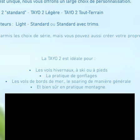
st unique, nous vous offrons un large choix de personnalisation.
 2 "standard"
-
TAYO 2 Légère
-
TAYO 2 Tout-Terrain
ateurs
:
Light
-
Standard
ou
Standard avec trims
.
armis les choix de série, mais vous pouvez aussi créer votre propre
La TAYO 2 est idéale pour :
Les vols hivernaux, à ski ou à pieds
La pratique de gonflages
Les vols de bords de mer., le soaring de manière générale
Et bien sûr en p
ratique montagne.