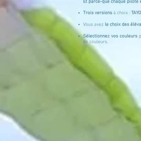
Et parce-que chaque pilote e
Trois versio
ns
à choix :
TAYO
Vous avez
le choix des élév
Sélectionnez vos couleurs
p
de couleurs.