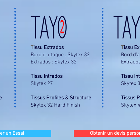
T
issu Extrados
T
issu E
2
Bord d'attaque : Skytex 32
Bord d'a
Extrados : Skytex 32
Extrados
Tissu Intrados
Tissu In
Skytex 27
Skytex 
e
Tissus Profiles & Structure
Tissus P
Skytex 32 Hard Finish
Skytex 4
r un Essai
Obtenir un devis perso