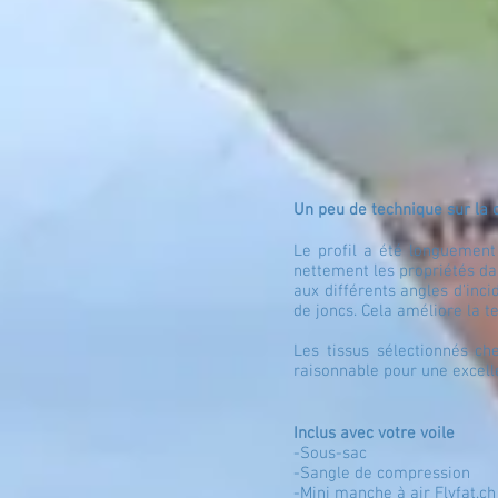
Un peu de technique sur la 
Le profil a été longuement
nettement les propriétés da
aux différents angles d'inc
de joncs. Cela améliore la te
Les tissus sélectionnés ch
raisonnable pour une excell
Inclus avec votre voile
-Sous-sac
-Sangle de compression
-Mini manche à air Flyfat.c