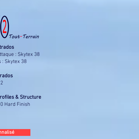
xtrados
ttaque : Skytex 38
 : Skytex 38
trados
32
rofiles & Structure
0 Hard Finish
nnalisé