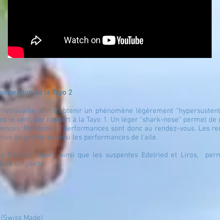
conception
de la Tayo 2
 retravaillé afin d'obtenir un phénomène légèrement "hypersustent
ns le vent, par rapport à la Tayo 1. Un léger "shark-nose" permet de
idences. Portance et performances sont donc au rendez-vous. Les re
nue du profile et ainsi les performances de l'aile.
ez Porcher Sport, ainsi que les suspentes Edelried et Liros, perm
ente longévité.
h (Swiss Made)