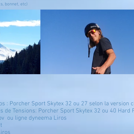
, bonnet, etc)
os : Porcher Sport Skytex 32 ou 27 selon la version c
s de Tensions: Porcher Sport Skytex 32 ou 40 Hard 
ov ou ligne dyneema Liros
et
Liros