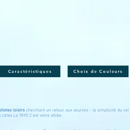
Caractéristiques
Choix de Couleurs
pilotes loisirs
cherchant un retour aux sources - la simplicité du v
 côtes La TAYO 2 es
t votre al
liée.