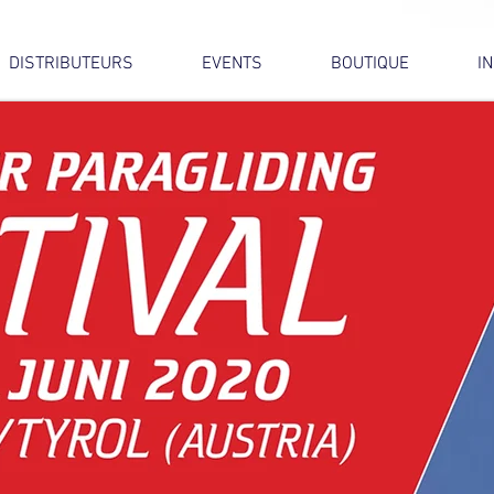
DISTRIBUTEURS
EVENTS
BOUTIQUE
I