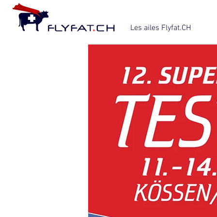
Les ailes Flyfat.CH